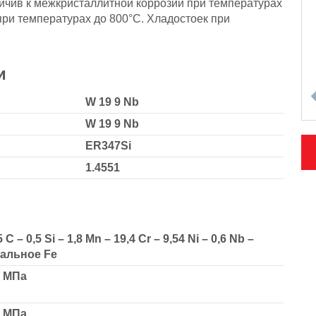
йчив к межкристаллитной коррозии при температурах
при температурах до 800°С. Хладостоек при
и
W 19 9 Nb
W 19 9 Nb
ER347Si
1.4551
5 С – 0,5 Si – 1,8 Mn – 19,4 Cr – 9,54 Ni – 0,6 Nb –
альное Fe
0 МПа
0 МПа