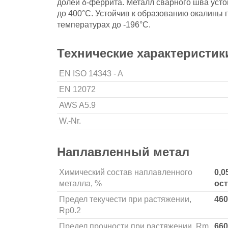
долей δ-феррита. Металл сварного шва усто
до 400°С. Устойчив к образованию окалины 
температурах до -196°С.
Технические характеристик
EN ISO 14343 - A
EN 12072
AWS A5.9
W.-Nr.
Наплавленный метал
Химический состав наплавленного
0,0
металла, %
ост
Предел текучести при растяжении,
46
Rp0.2
Предел прочности при растяжении, Rm
66