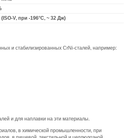
%
 (ISO-V, при -196°С, ~ 32 Дж)
нных и стабилизированных CrNi-сталей, например:
лей и для наплавки на эти материалы.
риалов, в химической промышленности, при
дов, в пищевой, текстильной и целлюлозной