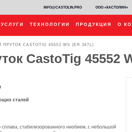
INFO@CASTOLIN.PRO
ООО «КАСТОЛИН»
УСЛУГИ
ТЕХНОЛОГИИ
ПРОДУКЦИЯ
О К
ПРУТОК CASTOTIG 45552 WS (ER 347L)
ок CastoTig 45552 W
и
ющих сталей
о сплава, стабилизорованного ниобием, с небольшой