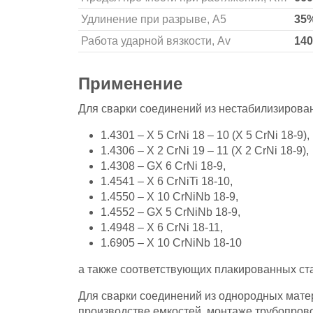
Удлинение при разрыве, А5
35
Работа ударной вязкости, Аv
140
Применение
Для сварки соединений из нестабилизирова
1.4301 – X 5 CrNi 18 – 10 (Х 5 CrNi 18-9),
1.4306 – X 2 CrNi 19 – 11 (X 2 CrNi 18-9),
1.4308 – GX 6 CrNi 18-9,
1.4541 – X 6 CrNiTi 18-10,
1.4550 – X 10 CrNiNb 18-9,
1.4552 – GX 5 CrNiNb 18-9,
1.4948 – X 6 CrNi 18-11,
1.6905 – X 10 CrNiNb 18-10
а также соответствующих плакированных ста
Для сварки соединений из однородных мате
производстве емкостей, монтаже трубопрово