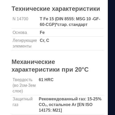
Технические характеристики
N 14700
T Fe 15 (DIN 8555: MSG 10 -GF-
60-CGP)*стар. стандарт
Основа
Fe
Легирующие
Cr, C
элементы
Механические
характеристики при 20°С
Твердость
61 HRC
(во 2ом-3ем
слое)
Защитный
Рекомендованный газ: 15-25%
газ
CO₂, остальное Ar [EN ISO
14175: M21]