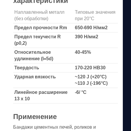
характеристики
Наплавленный металл
Типовые значения
(без обработки)
при 20°С
Предел прочности Rm
650-690 Н/мм2
Предел текучести R
390 Н/мм2
(p0,2)
Относительное
40-45%
удлинение (l=5d)
Твердость
170-220 HB30
Ударная вязкость
~120 J (+20°C)
~110 J (-196°C)
Линейное расширение
-6/ °C
13 x 10
Применение
Бандажи цементных печей, роликов и