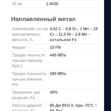
W.-Nr.
1.4430
Наплавленный метал
Химический состав
0,02 C – 0,8 Si – 1 Mn – 18
наплавленного
Cr – 11,5 Ni – 2,8 Mo –
металла, %
остальное Fe
Феррит
10 FN
Предел текучести
440 МПа
при растяжении,
Rp0.2
Предел прочности
590 МПа
при растяжении,
Rm
Удлинение при
40%
разрыве, А5
Работа ударной
65 Дж (ISO-V, при -70°С ~
вязкости, Аv
50 Дж)