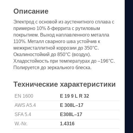
Описание
Электрод с основой из аустенитного сплава с
примерно 10% δ-феррита с рутиловым
покрытием. Выход наплавленного металла
110%. Металл сварного шва устойчив к
межкристаллитной коррозии до 350°С.
Окалиностойкий до 850°С (воздух).
Хладостойкость при температурах до –196°С.
Полируется до зеркального блеска.
Технические характеристики
EN 1600
E 19 9 L R 32
AWS A5.4
E 308L–17
SFA 5.4
E308L–17
W.-Nr.
1.4316