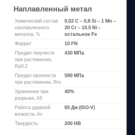
Наплавленный метал
Химический состав
0,02 C – 0,8 Si – 1 Mn –
наплавленного
20 Cr – 10,5 Ni –
металла, %
остальное Fe
Феррит
10 FN
Предел текучести
430 МПа
при растяжении,
Rp0.2
Предел прочности
590 МПа
при растяжении, Rm
Удлинение при
40%
разрыве, А5
Работа ударной
65 Дж (ISO-V)
вязкости, Аv
Твердость
200 HB