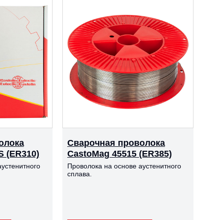
олока
Сварочная проволока
S (ER310)
CastoMag 45515 (ER385)
аустенитного
Проволока на основе аустенитного
сплава.