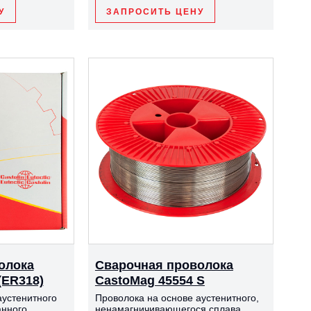
У
ЗАПРОСИТЬ ЦЕНУ
олока
Сварочная проволока
(ER318)
CastoMag 45554 S
аустенитного
Проволока на основе аустенитного,
анного
ненамагничивающегося сплава.