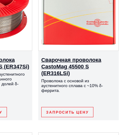
олока
Сварочная проволока
S (ER347Si)
CastoMag 45500 S
(ER316LSi)
аустенитного
анного
Проволока с основой из
 долей δ-
аустенитного сплава с ~10% δ-
феррита.
У
ЗАПРОСИТЬ ЦЕНУ