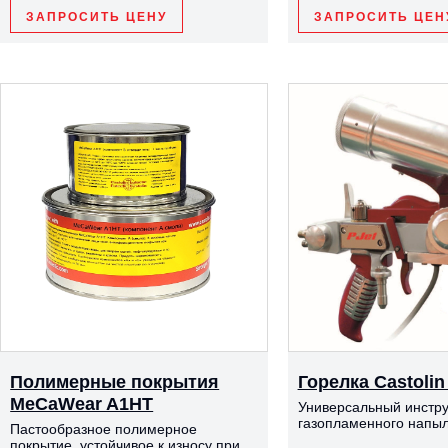
ЗАПРОСИТЬ ЦЕНУ
ЗАПРОСИТЬ ЦЕН
Полимерные покрытия
Горелка Castolin
MeCaWear A1HT
Универсальный инстр
газопламенного напы
Пастообразное полимерное
покрытие, устойчивое к износу при