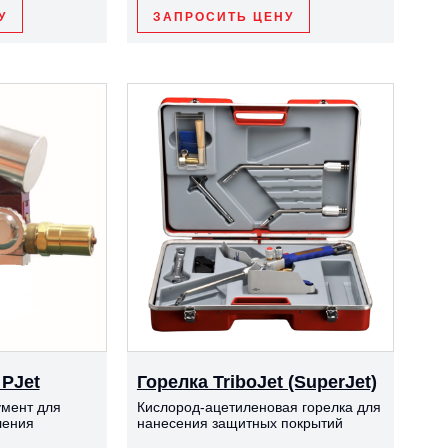
У
ЗАПРОСИТЬ ЦЕНУ
 PJet
Горелка TriboJet (SuperJet)
умент для
Кислород-ацетиленовая горелка для
ления
нанесения защитных покрытий