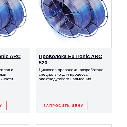
onic ARC
Проволока EuTronic ARC
520
плав с
Цинковая проволока, разработана
ами
специально для процесса
рхности
электродугового напыления
У
ЗАПРОСИТЬ ЦЕНУ