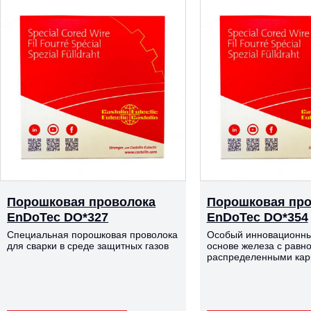
Порошковая проволока
Порошковая про
EnDoTec DO*327
EnDoTec DO*354
Специальная порошковая проволока
Особый инновационны
для сварки в среде защитных газов
основе железа с равн
распределенными ка