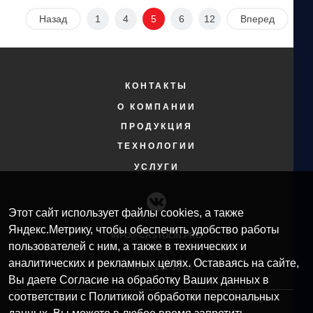
Назад
1
4
5
6
12
Вперед
КОНТАКТЫ
О КОМПАНИИ
ПРОДУКЦИЯ
ТЕХНОЛОГИИ
УСЛУГИ
Этот сайт использует файлы cookies, а также
Яндекс.Метрику, чтобы обеспечить удобство работы
INFO@CASTOLIN.PRO
пользователей с ним, а также в технических и
аналитических и рекламных целях. Оставаясь на сайте,
+7 (495) 212 13 51​
Вы даете Согласие на обработку Ваших данных в
соответствии с Политикой обработки персональных