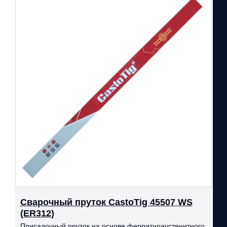
Сварочный пруток CastoTig 45507 WS
(ER312)
Присадочный пруток на основе ферритноаустенитного