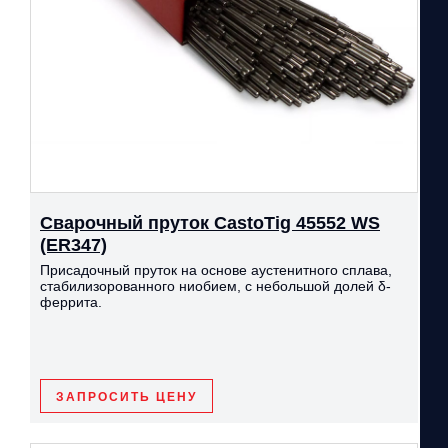
Сварочный пруток CastoTig 45552 WS
(ER347)
Присадочный пруток на основе аустенитного сплава,
стабилизорованного ниобием, с небольшой долей δ-
феррита.
ЗАПРОСИТЬ ЦЕНУ